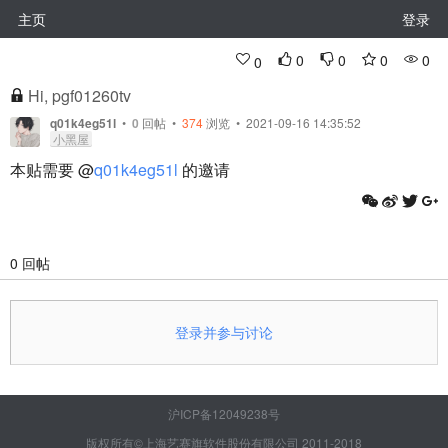
主页
登录
0
0
0
0
0
Hi, pgf01260tv
q01k4eg51l
•
0
回帖
•
374
浏览 • 2021-09-16 14:35:52
小黑屋
本贴需要 @
q01k4eg51l
的邀请
0 回帖
登录并参与讨论
沪ICP备12049238号
版权所有©上海艺赛旗软件股份有限公司 2011-2018