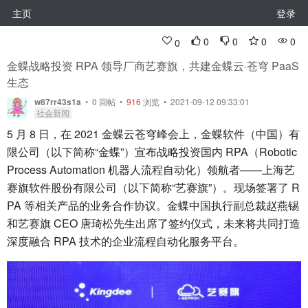
主页
登录
0
0
0
0
0
金蝶战略投资 RPA 领导厂商艺赛旗，共建金蝶云·苍穹 PaaS
生态
w87rr43s1a
•
0
回帖
•
916
浏览 • 2021-09-12 09:33:01
社会新闻
5 月 8 日，在 2021 金蝶云苍穹峰会上，金蝶软件（中国）有
限公司（以下简称“金蝶”）宣布战略投资国内 RPA（Robotic
Process Automation 机器人流程自动化）领航者——上海艺
赛旗软件股份有限公司（以下简称“艺赛旗”）。现场签署了 R
PA 等相关产品的业务合作协议。金蝶中国执行副总裁赵燕锡
和艺赛旗 CEO 唐琦松先生出席了签约仪式，未来将共同打造
深度融合 RPA 技术的企业流程自动化服务平台。