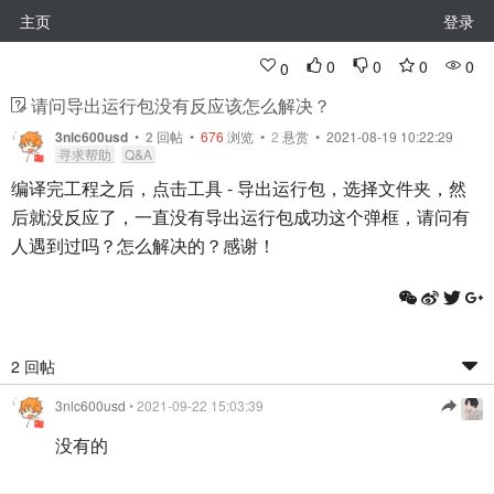
主页
登录
0
0
0
0
0
请问导出运行包没有反应该怎么解决？
3nlc600usd
•
2
回帖
•
676
浏览 •
2
悬赏 • 2021-08-19 10:22:29
寻求帮助
Q&A
编译完工程之后，点击工具 - 导出运行包，选择文件夹，然
后就没反应了，一直没有导出运行包成功这个弹框，请问有
人遇到过吗？怎么解决的？感谢！
2 回帖
3nlc600usd
• 2021-09-22 15:03:39
没有的