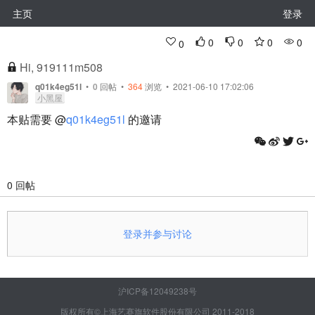
主页
登录
0
0
0
0
0
Hi, 919111m508
q01k4eg51l
•
0
回帖
•
364
浏览 • 2021-06-10 17:02:06
小黑屋
本贴需要 @
q01k4eg51l
的邀请
0 回帖
登录并参与讨论
沪ICP备12049238号
版权所有©上海艺赛旗软件股份有限公司 2011-2018