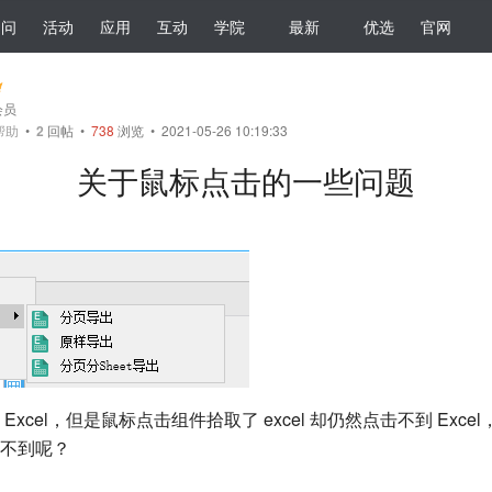
提问
活动
应用
互动
学院
最新
优选
官网
会员
帮助
•
2
回帖
•
738
浏览 • 2021-05-26 10:19:33
关于鼠标点击的一些问题
xcel，但是鼠标点击组件拾取了 excel 却仍然点击不到 Exc
不到呢？