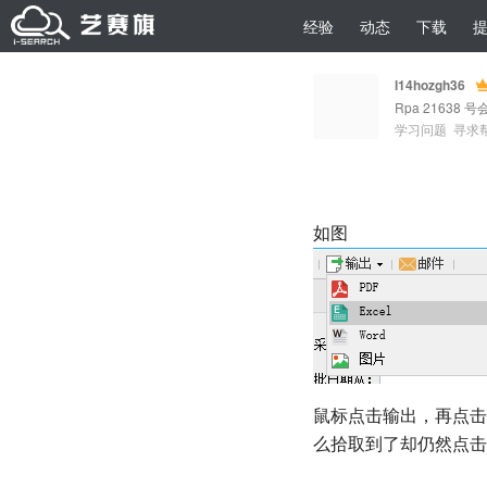
经验
动态
下载
l14hozgh36
Rpa 21638 号
学习问题
寻求
如图
鼠标点击输出，再点击 E
么拾取到了却仍然点击