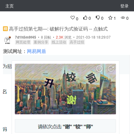
主页
登录
0
0
1
0
0
高手过招第七期—: 破解行为式验证码 -- 点触式
7d1h5m9f45
•
8
回帖
•
2.3K
浏览 • 2021-03-18 18:29:07
网页处理
案例分享
线上活动
高手过招
测试网址：
网易网盾