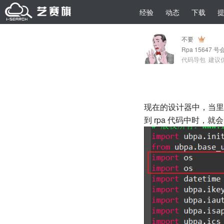
经验
动态
下载
不要
Rpa 15647 号
代码导包
建议
现在的设计器中，当里
到 rpa 代码中时，