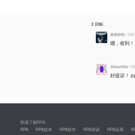
2 回帖
换昵称啦
• 202
嗯，收到！
38skshtf9a
• 2
好提议！ p
快速了解RPA
RPA
RPA技术
RPA软件
RPA培训
RPA应用
R