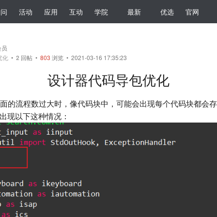
提问
活动
应用
互动
学院
最新
优选
官网
会员
优化
•
2
回帖
•
803
浏览 • 2021-03-16 17:35:23
设计器代码导包优化
面的流程数过大时，像代码块中，可能会出现每个代码块都会存
就会出现以下这种情况：