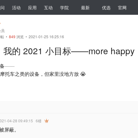
提问
活动
应用
互动
学院
最新
优选
官网
会员
帖
•
849
浏览 • 2021-01-25 16:25:16
我的 2021 小目标——more happy
······
摩托车之类的设备，但家里没地方放 😭
2021-04-28 09:49:15
6楼
被屏蔽。