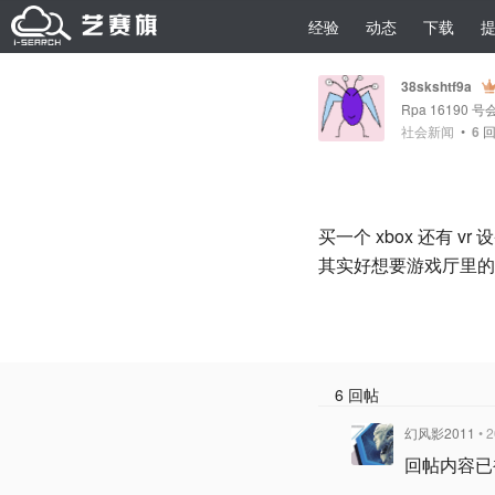
经验
动态
下载
38skshtf9a
Rpa 16190 号
社会新闻
•
6
回
买一个 xbox 还有 vr 设备··
其实好想要游戏厅里的
6 回帖
幻风影2011
• 
回帖内容已