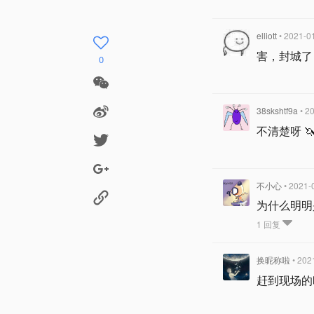
elliott
• 2021-0
害，封城了，
0
38skshtf9a
• 2
不清楚呀 
不小心
• 2021-
为什么明明
1 回复
换昵称啦
• 202
赶到现场的