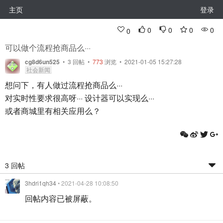
主页
登录
0
0
0
0
0
可以做个流程抢商品么···
cg8d6un525
•
3
回帖
•
773
浏览 • 2021-01-05 15:27:28
社会新闻
想问下，有人做过流程抢商品么···
对实时性要求很高呀··· 设计器可以实现么···
或者商城里有相关应用么？
3 回帖
3hdri1qh34
• 2021-04-28 10:08:50
回帖内容已被屏蔽。