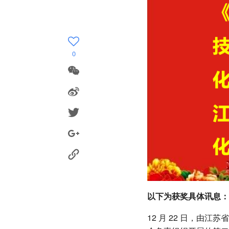
0
以下为获奖具体讯息：
12 月 22 日，