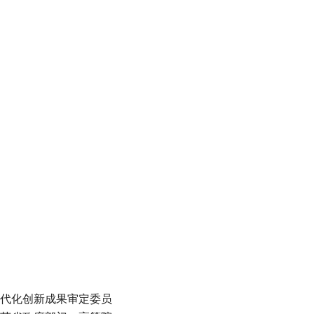
现代化创新成果审定委员