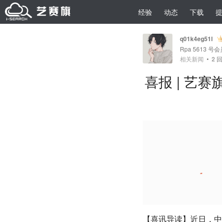
经验
动态
下载
q01k4eg51l
Rpa 5613 号
相关新闻
•
2
回
喜报 | 艺
【喜讯导读】近日，中