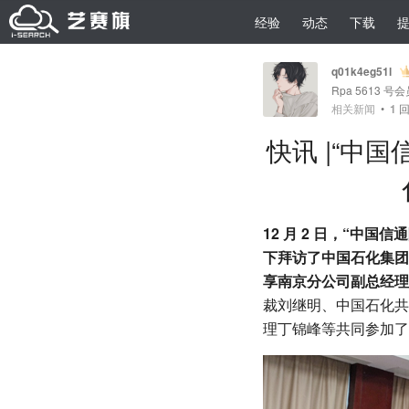
经验
动态
下载
q01k4eg51l
Rpa 5613 号
相关新闻
•
1
回
快讯 |“中
12 月 2 日，“
下拜访了中国石化集团
享南京分公司副总经理
裁刘继明、中国石化共
理丁锦峰等共同参加了