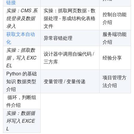
链接
实操：CMS 系
实操：抓取网页数据 - 数
控制台功能
统登录及数据
据处理 - 形成结构化表格
介绍
录入
文件
获取文本自动
服务端功能
异常容错处理
化
介绍
实操：抓取数
设计器中调用自编代码 /
据，写入 EXC
经验分享
三方库
EL
Python 的基础
项目管理方
知识 数据类型
变量管理 / 变量传递
法介绍
介绍
循环，判断组
件介绍
实操：数据循
环写入 EXCE
L