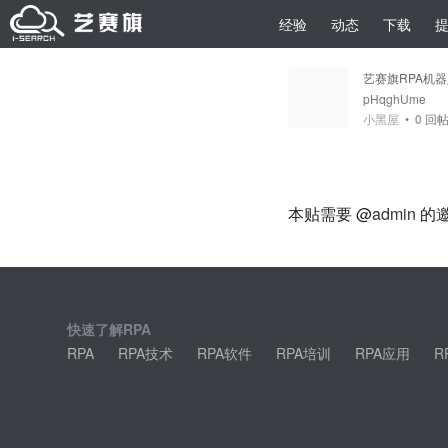
经验
动态
下载
艺赛旗RPA机
pHqghUme
小黑屋
•
0
回
本贴需要 @
admin
的
快速了解RPA
RPA
RPA技术
RPA软件
RPA培训
RPA应用
R