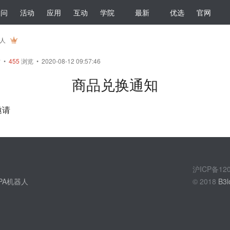
提问
活动
应用
互动
学院
最新
优选
官网
器人
帖
•
455
浏览 • 2020-08-12 09:57:46
商品兑换通知
邀请
沪ICP备1
PA机器人
© 2018
B3