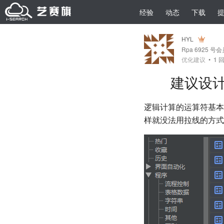
经验
动态
下载
HYL
Rpa 6925 号
优化建议
•
1
回
建议设计器
逻辑计算的运算符基本都
样就没法用拉线的方式