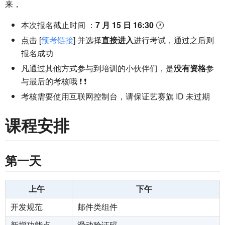
来，
本次报名截止时间 ：
7 月 15 日 16:30
🕐
点击 [
预考链接
] 并选择
直接进入
进行考试，通过之后则
报名成功
凡通过其他方式参与到培训的小伙伴们，是
没有资格
参
与最后的考核哦 ❗ ❗
考核需要使用互联网控制台，请保证艺赛旗 ID 未过期
课程安排
第一天
上午
下午
开发规范
邮件类组件
新增功能点
滑动验证码