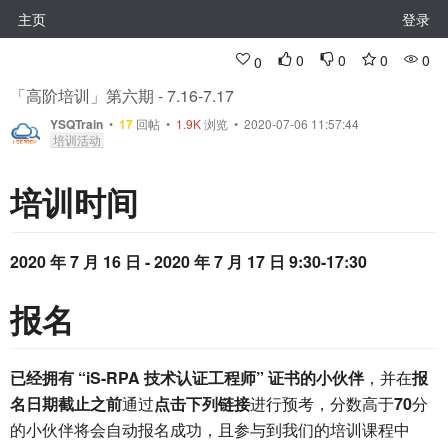
主页
登录
0
0
0
0
0
「高阶培训」第六期 - 7.16-7.17
YSQTrain
•
17
回帖
•
1.9K
浏览 • 2020-07-06 11:57:44
培训活动
培训时间
2020 年 7 月 16 日 - 2020 年 7 月 17 日 9:30-17:30
报名
已经拥有 “iS-RPA 技术认证工程师” 证书的小伙伴
，并在
报
名日期截止之前
通过
点击下列链接
进行预考，分数高于
70
分
的小伙伴将会自动报名成功，且参与到我们的培训课程中