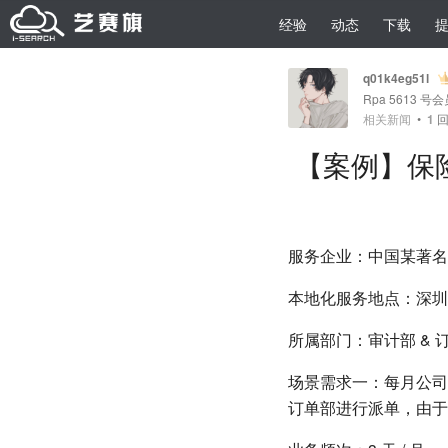
经验
动态
下载
q01k4eg51l
Rpa 5613 号
相关新闻
•
1
回
【案例】保险
服务企业：中国某著名
本地化服务地点：深圳
所属部门：审计部 & 
场景需求一：每月公司
订单部进行派单，由于