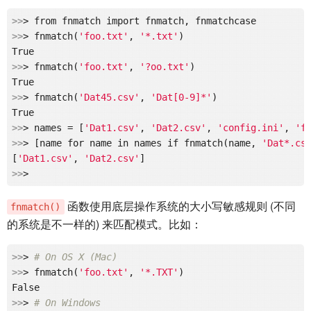
>>
>>
> fnmatch(
'foo.txt'
, 
'*.txt'
)

>>
> fnmatch(
'foo.txt'
, 
'?oo.txt'
)

>>
> fnmatch(
'Dat45.csv'
, 
'Dat[0-9]*'
)

>>
> names = [
'Dat1.csv'
, 
'Dat2.csv'
, 
'config.ini'
, 
'f
>>
> [name for name in names if fnmatch(name, 
'Dat*.cs
[
'Dat1.csv'
, 
'Dat2.csv'
>>
函数使用底层操作系统的大小写敏感规则 (不同
fnmatch()
的系统是不一样的) 来匹配模式。比如：
>>
> 
# On OS X (Mac)
>>
> fnmatch(
'foo.txt'
, 
'*.TXT'
)

>>
> 
# On Windows