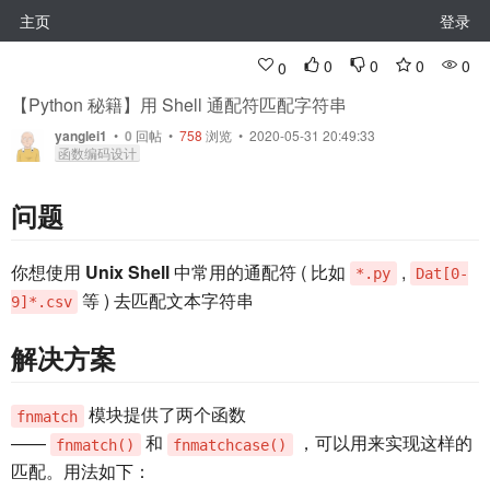
主页
登录
0
0
0
0
0
【Python 秘籍】用 Shell 通配符匹配字符串
yanglei1
•
0
回帖
•
758
浏览 • 2020-05-31 20:49:33
函数编码设计
问题
你想使用
Unix Shell
中常用的通配符 ( 比如
,
*.py
Dat[0-
等 ) 去匹配文本字符串
9]*.csv
解决方案
模块提供了两个函数
fnmatch
——
和
，可以用来实现这样的
fnmatch()
fnmatchcase()
匹配。用法如下：