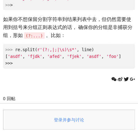
>>
如果你不想保留分割字符串到结果列表中去，但仍然需要使
用到括号来分组正则表达式的话， 确保你的分组是非捕获分
组，形如
。比如：
(?:...)
>>> 
re.split(
r'(?:,|;|\s)\s*'
, line)

[
'asdf'
, 
'fjdk'
, 
'afed'
, 
'fjek'
, 
'asdf'
, 
'foo'
]

0 回帖
登录并参与讨论