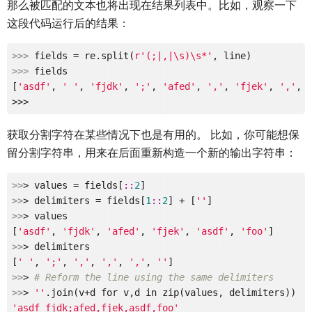
那么被匹配的文本也将出现在结果列表中。比如，观察一下
这段代码运行后的结果：
>>> 
fields = re.split(
r'(;|,|\s)\s*'
>>> 
fields

[
'asdf'
, 
' '
, 
'fjdk'
, 
';'
, 
'afed'
, 
','
, 
'fjek'
, 
','
, 
获取分割字符在某些情况下也是有用的。 比如，你可能想保
留分割字符串，用来在后面重新构造一个新的输出字符串：
>>
> values = fields[
:
:
2
>>
> delimiters = fields[
1
:
:
2
] + [
''
>>
> values

[
'asdf'
, 
'fjdk'
, 
'afed'
, 
'fjek'
, 
'asdf'
, 
'foo'
>>
> delimiters

[
' '
, 
';'
, 
','
, 
','
, 
','
, 
''
>>
> 
# Reform the line using the same delimiters
>>
> 
''
'asdf fjdk;afed,fjek,asdf,foo'