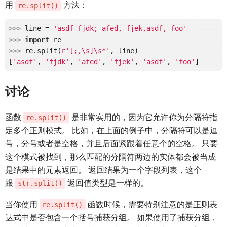
用
方法：
re.split()
>>> 
line = 
'asdf fjdk; afed, fjek,asdf, foo'
>>> 
import
>>> 
re.split(
r'[;,\s]\s*'
, line)

[
'asdf'
, 
'fjdk'
, 
'afed'
, 
'fjek'
, 
'asdf'
, 
'foo'
讨论
函数
是非常实用的，因为它允许你为分隔符指
re.split()
定多个正则模式。 比如，在上面的例子中，分隔符可以是逗
号，分号或者是空格，并且后面紧跟着任意个的空格。 只要
这个模式被找到，那么匹配的分隔符两边的实体都会被当成
是结果中的元素返回。 返回结果为一个字段列表，这个
跟
返回值类型是一样的。
str.split()
当你使用
函数时候，需要特别注意的是正则表
re.split()
达式中是否包含一个括号捕获分组。 如果使用了捕获分组，