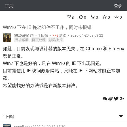
主页
登录
0
0
0
0
0
Win10 下在 IE 拖动组件不工作，同时未报错
58z5u9h174
•
1
回帖
•
778
浏览 • 2020-04-20 09:59:22
寻求帮助
网页处理
缺陷上报
如题，目前发现与设计器的版本无关，在 Chrome 和 FireFox
都是正常。
Win7 下也是好的，只在 Win10 的 IE 下出现问题。
目前需使用 IE 访问政府网站，只能在 IE 下网站才能正常加
载。
希望能找好的办法或是在新版本解决。
1 回帖
pengliang
• 2020-04-20 15:12:20