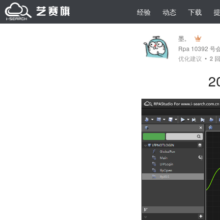
经验
动态
下载
墨。
Rpa 10392 号
优化建议
•
2
回
2