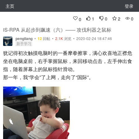
主页
登录
1
0
2
0
0
iS-RPA 从起步到飙速（六）—— 攻伐利器之鼠标
pengliang
•
12
回帖
•
2.1K
浏览 • 2020-02-24 18:47:46
新手学习
犹记得初次触摸电脑时的一番摩拳擦掌，满心欢喜地正襟危
坐在电脑桌前，右手掌握鼠标，来回移动点击，左手伸出食
指，随着屏幕上的鼠标指针滑动。
那一年，我“学会”了上网，走向了“国际”。