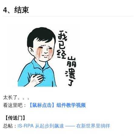
4、结束
太长了。。。
看这里吧：
【鼠标点击】组件教学视频
【传送门】
总帖：
iS-RPA 从起步到飙速 —— 在新世界里徜徉