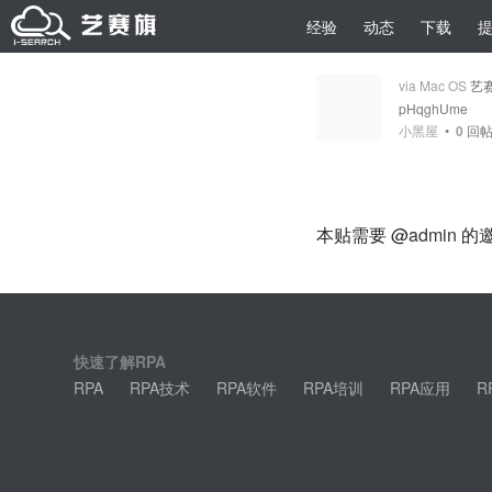
经验
动态
下载
via Mac OS
艺
pHqghUme
小黑屋
•
0
回
本贴需要 @
admin
的
快速了解RPA
RPA
RPA技术
RPA软件
RPA培训
RPA应用
R