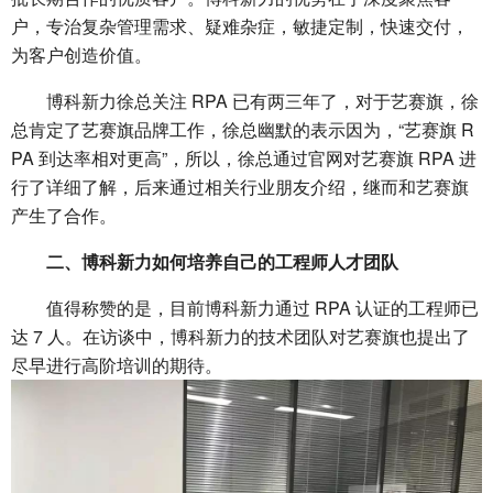
户，专治复杂管理需求、疑难杂症，敏捷定制，快速交付，
为客户创造价值。
博科新力徐总关注 RPA 已有两三年了，对于艺赛旗，徐
总肯定了艺赛旗品牌工作，徐总幽默的表示因为，“艺赛旗 R
PA 到达率相对更高”，所以，徐总通过官网对艺赛旗 RPA 进
行了详细了解，后来通过相关行业朋友介绍，继而和艺赛旗
产生了合作。
二、博科新力如何培养自己的工程师人才团队
值得称赞的是，目前博科新力通过 RPA 认证的工程师已
达 7 人。在访谈中，博科新力的技术团队对艺赛旗也提出了
尽早进行高阶培训的期待。