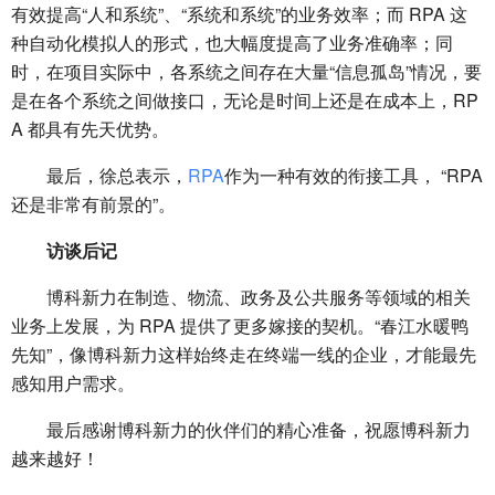
有效提高“人和系统”、“系统和系统”的业务效率；而 RPA 这
种自动化模拟人的形式，也大幅度提高了业务准确率；同
时，在项目实际中，各系统之间存在大量“信息孤岛”情况，要
是在各个系统之间做接口，无论是时间上还是在成本上，RP
A 都具有先天优势。
最后，徐总表示，
RPA
作为一种有效的衔接工具， “RPA
还是非常有前景的”。
访谈后记
博科新力在制造、物流、政务及公共服务等领域的相关
业务上发展，为 RPA 提供了更多嫁接的契机。“春江水暖鸭
先知”，像博科新力这样始终走在终端一线的企业，才能最先
感知用户需求。
最后感谢博科新力的伙伴们的精心准备，祝愿博科新力
越来越好！