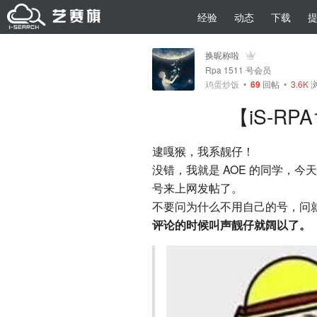
经验
动态
下载
换昵称啦
Rpa 1511 号会员
鸡蛋炒饭
•
69
回帖
•
3.6K
浏
【iS-RP
逮嘎猴，我系靓仔！
没错，我就是 AOE 的同学，
号来上网发帖了。
不要问为什么不用自己的号，问就
评论的时候叫声靓仔就阔以了。