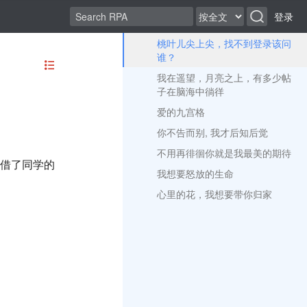
登录
桃叶儿尖上尖，找不到登录该问
谁？
我在遥望，月亮之上，有多少帖
子在脑海中徜徉
爱的九宫格
你不告而别, 我才后知后觉
不用再徘徊你就是我最美的期待
意借了同学的
我想要怒放的生命
心里的花，我想要带你归家