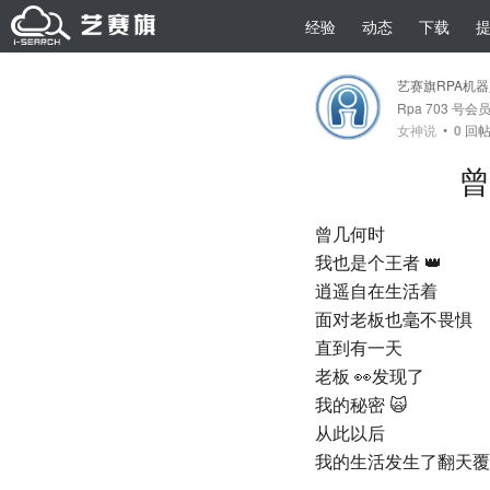
经验
动态
下载
艺赛旗RPA机
Rpa 703 号会
女神说
•
0
回
曾
曾几何时
我也是个王者 👑
逍遥自在生活着
面对老板也毫不畏惧
直到有一天
老板 👀发现了
我的秘密 🙀
从此以后
我的生活发生了翻天覆地