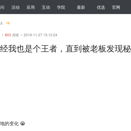
提问
活动
应用
互动
学院
最新
优选
官网
器人
员
帖
•
803
浏览 • 2019-11-27 15:12:24
经我也是个王者，直到被老板发现秘
的变化 😭