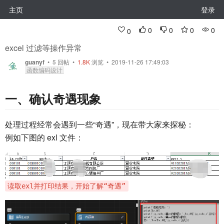
主页
登录
0
0
0
0
0
excel 过滤等操作异常
guanyf
•
5
回帖
•
1.8K
浏览 • 2019-11-26 17:49:03
函数编码设计
一、确认奇遇现象
处理过程经常会遇到一些“奇遇”，现在带大家来探秘：
例如下图的 exl 文件：
读取exl并打印结果，开始了解“奇遇”