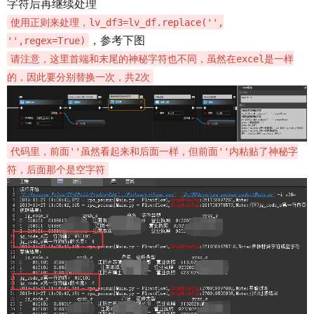
字符后再继续处理
使用正则来处理，lv_df3=lv_df.replace('‬',
，参考下图
'',regex=True)
请注意，这里首端和末尾的神秘字符也不同，虽然在excel是一样
的，因此要分别替换一次，共2次
代码里，前面''虽然看起来和后面一样，但前面''内粘贴了神秘字
符，后面那个是空字符