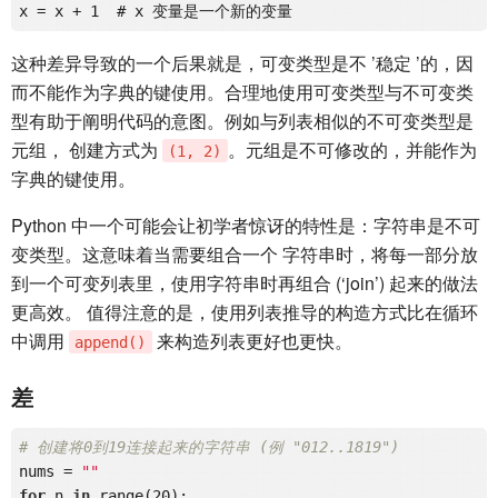
这种差异导致的一个后果就是，可变类型是不 ’稳定 ’的，因
而不能作为字典的键使用。合理地使用可变类型与不可变类
型有助于阐明代码的意图。例如与列表相似的不可变类型是
元组， 创建方式为
。元组是不可修改的，并能作为
(1, 2)
字典的键使用。
Python 中一个可能会让初学者惊讶的特性是：字符串是不可
变类型。这意味着当需要组合一个 字符串时，将每一部分放
到一个可变列表里，使用字符串时再组合 (‘join’) 起来的做法
更高效。 值得注意的是，使用列表推导的构造方式比在循环
中调用
来构造列表更好也更快。
append()
差
# 创建将0到19连接起来的字符串 (例 "012..1819")
nums = 
""
for
 n 
in
 range(20):
