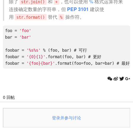
除了
和
，也可以使用
%
格式运算符来
str.join()
+
连接确定数量的字符串，但
PEP 3101
建议使
用
替代
操作符。
str.format()
%
foo
 = 
'foo'
bar
 = 
'bar'
foobar
 = 
'%s%s'
foobar
 = 
'{0}{1}'
foobar
 = 
'{foo}{bar}'
0 回帖
登录并参与讨论