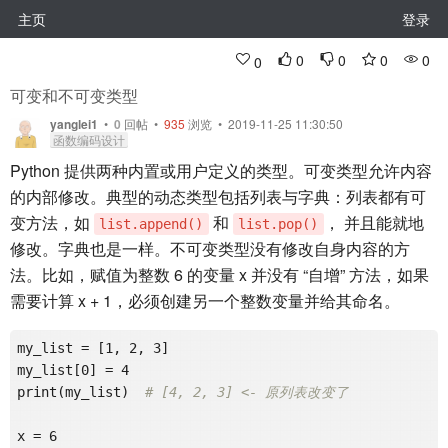
主页
登录
0
0
0
0
0
可变和不可变类型
yanglei1
•
0
回帖
•
935
浏览 • 2019-11-25 11:30:50
函数编码设计
Python 提供两种内置或用户定义的类型。可变类型允许内容
的内部修改。典型的动态类型包括列表与字典：列表都有可
变方法，如
和
， 并且能就地
list.append()
list.pop()
修改。字典也是一样。不可变类型没有修改自身内容的方
法。比如，赋值为整数 6 的变量 x 并没有 “自增” 方法，如果
需要计算 x + 1，必须创建另一个整数变量并给其命名。
my_list = [1, 2, 3]

my_list[0] = 4

print(my_list)  
# [4, 2, 3] <- 原列表改变了
x = 6
