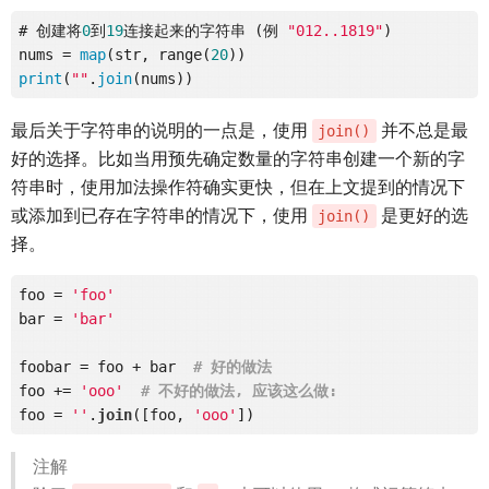
# 创建将
0
到
19
连接起来的字符串 (例 
"012..1819"
)

nums = 
map
(str, range(
20
print
(
""
.
join
最后关于字符串的说明的一点是，使用
并不总是最
join()
好的选择。比如当用预先确定数量的字符串创建一个新的字
符串时，使用加法操作符确实更快，但在上文提到的情况下
或添加到已存在字符串的情况下，使用
是更好的选
join()
择。
foo = 
'foo'
bar = 
'bar'
foobar = foo + bar  
# 好的做法
foo += 
'ooo'
# 不好的做法, 应该这么做:
foo = 
''
.
join
([foo, 
'ooo'
注解