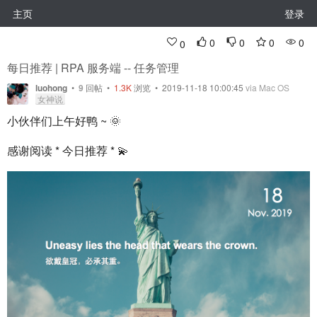
主页
登录
0
0
0
0
0
每日推荐 | RPA 服务端 -- 任务管理
luohong
•
9
回帖
•
1.3K
浏览 • 2019-11-18 10:00:45
via Mac OS
女神说
小伙伴们上午好鸭 ~ 🌞
感谢阅读 * 今日推荐 * 💫