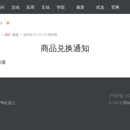
提问
活动
应用
互动
学院
最新
优选
官网
器人
帖
•
661
浏览 • 2019-11-11 11:58:09
商品兑换通知
邀请
沪ICP备1
PA机器人
© 2018
B3