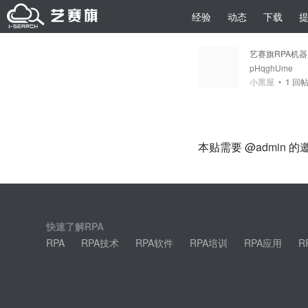
经验
动态
下载
艺赛旗RPA机
pHqghUme
小黑屋
•
1
回
本贴需要 @
admin
的
快速了解RPA
RPA
RPA技术
RPA软件
RPA培训
RPA应用
R