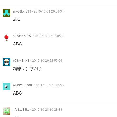
m7o8lb4599
• 2019-10-31 20:58:34
abc
s07411c575
• 2019-10-31 16:20:26
ABC
c63rw3nlv3
• 2019-10-29 22:59:06
精彩：）学习了
w6b2eu27a0
• 2019-10-29 16:01:27
ABC
1fa1xc88kd
• 2019-10-28 10:28:38