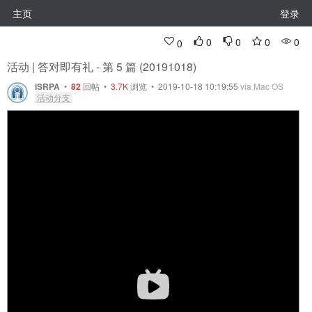
主页
登录
0
0
0
0
0
活动 | 答对即有礼 - 第 5 篇 (20191018)
iSRPA
•
82
回帖
•
3.7K
浏览 • 2019-10-18 10:19:55
via Mac OS
活动分支