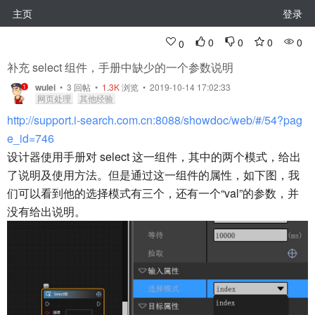
主页
登录
0
0
0
0
0
补充 select 组件，手册中缺少的一个参数说明
wulei
•
3
回帖
•
1.3K
浏览 • 2019-10-14 17:02:33
网页处理
其他经验
http://support.i-search.com.cn:8088/showdoc/web/#/54?pag
e_id=746
设计器使用手册对 select 这一组件，其中的两个模式，给出
了说明及使用方法。但是通过这一组件的属性，如下图，我
们可以看到他的选择模式有三个，还有一个“val”的参数，并
没有给出说明。