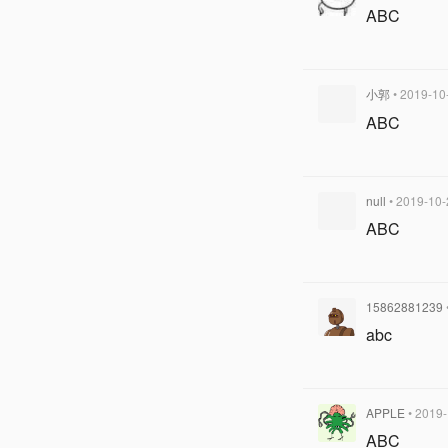
ABC
小郭
• 2019-10
ABC
null
• 2019-10-
ABC
15862881239
abc
APPLE
• 2019
ABC