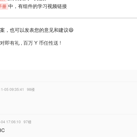
中，有组件的学习视频链接
手册
案，也可以发表您的意见和建议😄
答对即有礼 , 百万 Y 币任性送 !
11-05 09:35:41
98楼
-04 17:06:10
97楼
BC