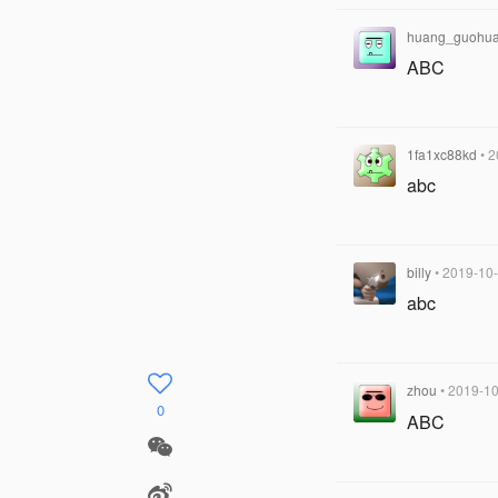
huang_guohu
ABC
1fa1xc88kd
• 
abc
billy
• 2019-10
abc
zhou
• 2019-1
0
ABC