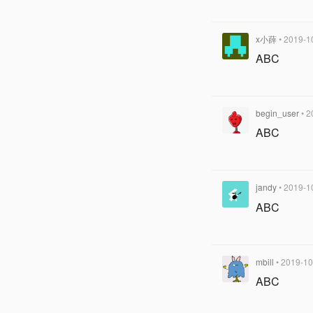
x小薛
• 2019-1
ABC
begin_user
• 
ABC
jandy
• 2019-1
ABC
mbill
• 2019-10
ABC