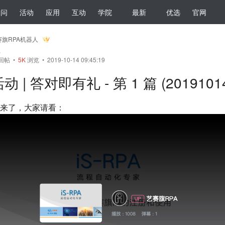
提问
活动
应用
互动
学院
最新
优选
官网
赛旗RPA机器人
员
回帖
•
5K
浏览 • 2019-10-14 09:45:19
动 | 答对即有礼 - 第 1 篇 (2019101
来了，大家请看：