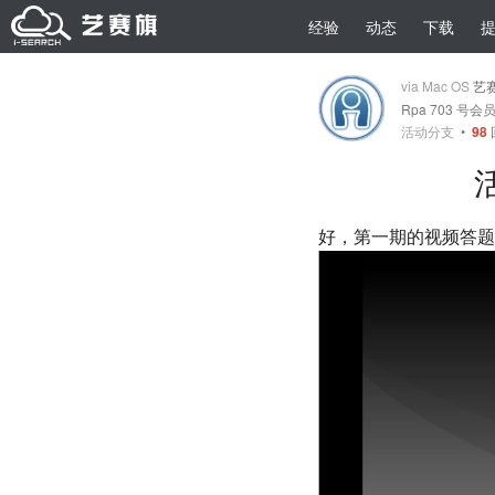
经验
动态
下载
via Mac OS
艺
Rpa 703 号会
活动分支
•
98
活
好，第一期的视频答题