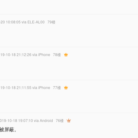
-20 10:08:05
via ELE-AL00
79楼
019-10-18 21:12:26
via iPhone
78楼
019-10-18 21:11:55
via iPhone
77楼
2019-10-18 19:07:10
via Android
76楼
被屏蔽。