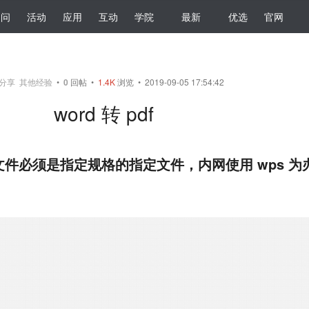
提问
活动
应用
互动
学院
最新
优选
官网
分享
其他经验
•
0
回帖
•
1.4K
浏览 • 2019-09-05 17:54:42
word 转 pdf
件必须是指定规格的指定文件，内网使用 wps 为