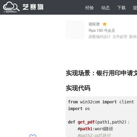
经验
动态
下载
胡应谱
Rpa 190 号会员
函数编码设计
文件处理
案例
实现场景：银行用印申请文
实现代码
from
 win32com 
import
import
 os

def
get_pdf
(path1,path2)
：

    #
path1
:
word路径

#path2:pdf路径