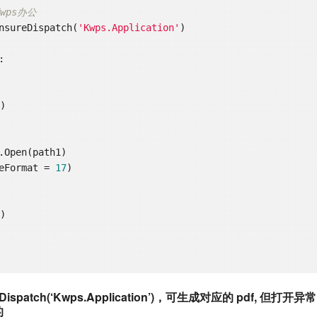
wps办公
.EnsureDispatch(
'Kwps.Application'
)



)

FileFormat = 
17
)

)

ha.Dispatch(‘Kwps.Application’)，可生成对应的 pdf, 但打
的