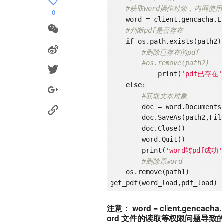
#获取word操作对象，内网使用
0
    word = client.gencacha
#判断pdf是否存在
if
 os.path.exists(path2):
#删除已存在的pdf
#os.remove(path2)
	    print(
'pdf已存在'
else
:

#获取文本对象
        doc = word.Documents.Open(path1)

        doc.SaveAs(path2,
        doc.Close()

	word.Quit()

	print(
'word转pdf成功'
#删除原word
    os.remove(path1)

注意： word = client.gencac
ord 文件的读取等权限问题导致