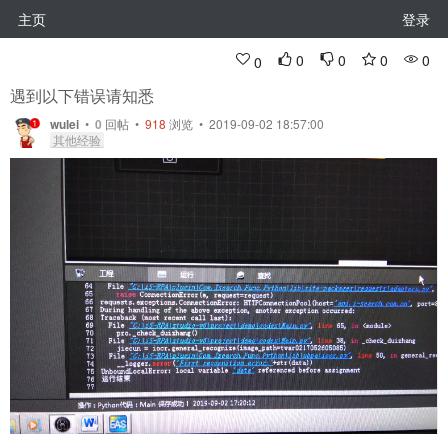
主页
登录
0
0
0
0
0
遇到以下错误请知悉
wulei
•
0
回帖
•
918
浏览 • 2019-09-02 18:57:00
其他经验