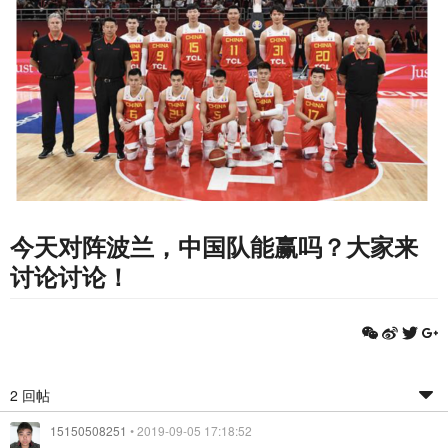
今天对阵波兰，中国队能赢吗？大家来
讨论讨论！
2 回帖
15150508251
• 2019-09-05 17:18:52