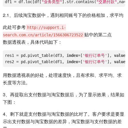
df1
 = df.loc[df[
"业务类型"
].str.contains(
"交易付款"
,na=
2.1、后续淘宝数据中，遇到相同账号下的价格相加，求平均
此处可参考
http://support.i-
贴中的第二点
search.com.cn/article/1566306723522
数据透视表，具体代码如下：
res1 = pd.pivot_table(df3, 
index
=[
'银行订单号'
], 
values
res2 = pd.pivot_table(df1, 
index
=[
'银行订单号'
], 
values
用数据透视表的好处，处理速度快，且有求和、求平均、求
长度等方法。
3、再提取出支付数据与淘宝数据后，为了显示效果，结果如
下图：
4、剩下就是支付数据与淘宝数据的比对了。客户要求是要显
示出支付数据与淘宝数据的差异，淘宝数据与支付数据的差