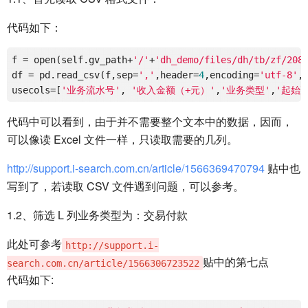
代码如下：
f
 = open(self.gv_path+
'/'
+
'dh_demo/files/dh/tb/zf/20
df
 = pd.read_csv(f,sep=
','
,header=
4
,encoding=
'utf-8'
usecols
=[
'业务流水号'
, 
'收入金额（+元）'
,
'业务类型'
,
'起始
代码中可以看到，由于并不需要整个文本中的数据，因而，
可以像读 Excel 文件一样，只读取需要的几列。
http://support.i-search.com.cn/article/1566369470794
贴中也
写到了，若读取 CSV 文件遇到问题，可以参考。
1.2、筛选 L 列业务类型为：交易付款
此处可参考
http://support.i-
贴中的第七点
search.com.cn/article/1566306723522
代码如下: