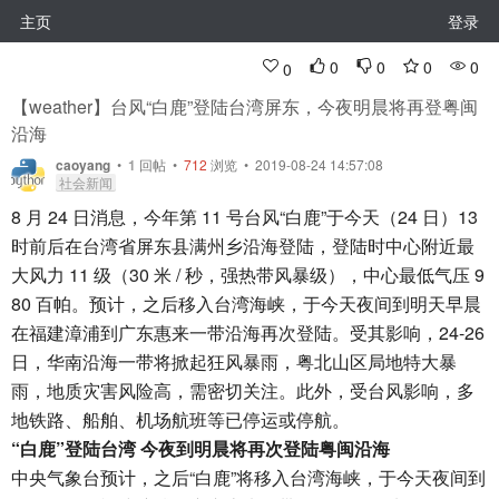
主页
登录
0
0
0
0
0
【weather】台风“白鹿”登陆台湾屏东，今夜明晨将再登粤闽
沿海
caoyang
•
1
回帖
•
712
浏览 • 2019-08-24 14:57:08
社会新闻
8 月 24 日消息，今年第 11 号台风“白鹿”于今天（24 日）13
时前后在台湾省屏东县满州乡沿海登陆，登陆时中心附近最
大风力 11 级（30 米 / 秒，强热带风暴级），中心最低气压 9
80 百帕。预计，之后移入台湾海峡，于今天夜间到明天早晨
在福建漳浦到广东惠来一带沿海再次登陆。受其影响，24-26
日，华南沿海一带将掀起狂风暴雨，粤北山区局地特大暴
雨，地质灾害风险高，需密切关注。此外，受台风影响，多
地铁路、船舶、机场航班等已停运或停航。
“白鹿”登陆台湾 今夜到明晨将再次登陆粤闽沿海
中央气象台预计，之后“白鹿”将移入台湾海峡，于今天夜间到