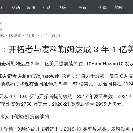
提问
活动
应用
互动
学院
最新
优选
官网
会员
帖
•
1K
浏览 • 2019-07-31 14:56:40
oj：开拓者与麦科勒姆达成 3 年 1 
麦科勒姆达成 3 年 1 亿美元提前续约 由 10EdenHazard10 发
 NBA 记者 Adrian Wojnarowski 报道，消息人士透露，后卫 CJ
的提前续约，将现有合同延伸为 5 年 1.57 亿美元，新合同将在 20
夏天以 4 年 1.07 亿与开拓者提前续约，2017 年夏天生效，202
赛季薪资为 2756 万美元，2020-21 赛季薪资为 2935 万美元。
安 -[利拉德] 提前续约。
 1 轮第 10 顺位被开拓者选中，2018-19 赛季常规赛，麦科勒姆场