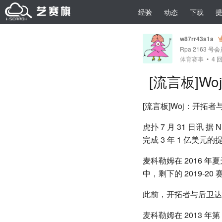
经验
动态
下载
w87rr43s1a
Rpa 2163 号
体育赛事
•
4
回
[流言板]W
[流言板]Woj：开拓者与
虎扑 7 月 31 日讯 据
完成 3 年 1 亿美元
麦科勒姆在 2016 年
中，剩下的 2019-20 
此前，开拓者与后卫达米
麦科勒姆在 2013 年第