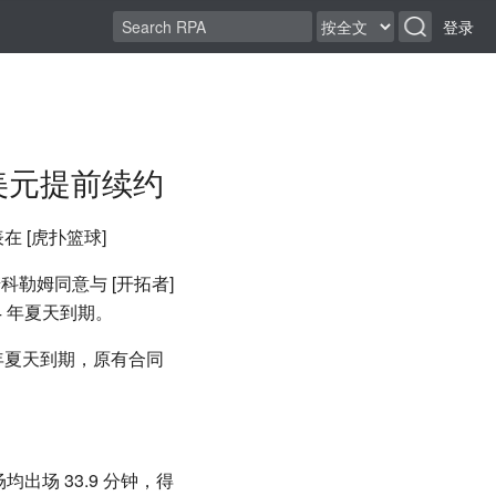
登录
亿美元提前续约
表在 [虎扑篮球]
- 麦科勒姆同意与 [开拓者]
24 年夏天到期。
1 年夏天到期，原有合同
均出场 33.9 分钟，得