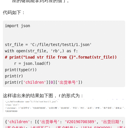
应的键就能拿到对应的值了。
代码如下：
import json

str_file = 'C:/file/test/test1/1.json'

# print("Load str file from {}".format(str_file))
    r = json.load(f)
print(type(r))

print(r)

print(r[
'children'
][
0
][
'出货单号'
这样读出来的结果如下图， r 的形式为：
{
'children'
: [{
'出货单号'
: 
'V20190700389'
, 
'出货日期'
: 