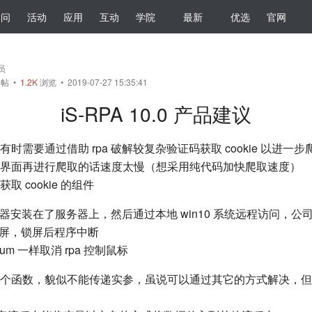
提问
活动
应用
互动
学院
最新
优选
官网
会员
帖
•
1.2K
浏览 • 2019-07-27 15:35:41
iS-RPA 10.0 产品建议
时需要通过借助 rpa 破解较复杂验证码获取 cookie 以进一
界面再进行爬取的话速度太慢（想采用纯代码加快爬取速度）
 cookie 的组件
计器安装在了服务器上，然后通过本地 win10 系统远程访问，公司
后锁屏，锁屏后程序中断
ium 一样取消 rpa 控制鼠标
个函数，貌似不能传递实参，虽说可以通过其它的方式解决，但