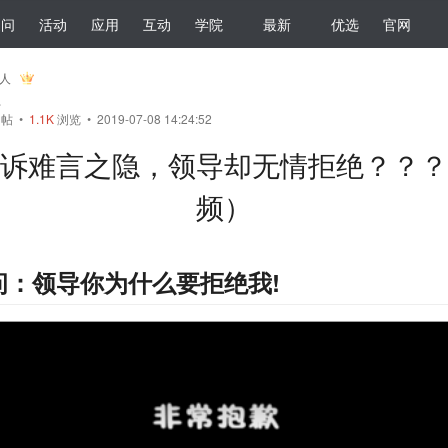
提问
活动
应用
互动
学院
最新
优选
官网
器人
员
帖
•
1.1K
浏览 • 2019-07-08 14:24:52
诉难言之隐，领导却无情拒绝？？？
频）
问：领导你为什么要拒绝我!