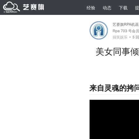
经验
动态
下载
艺赛旗RPA机
Rpa 703 号会
搞笑娱乐
•
5
回
美女同事倾
来自灵魂的拷