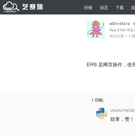
经验
动态
下载
w87rr43s1a
Rpa 2163 号
疯狂吐槽
•
1
回
ERS 是网页操作，使
1 回帖
U0JHU1NCSE
鼓掌，赞！