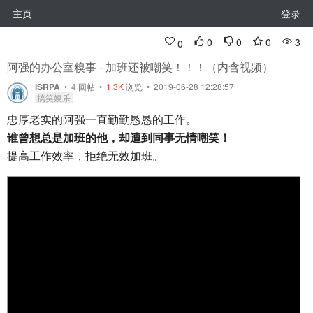
主页
登录
0
0
0
3
0
阿强的办公室糗事 - 加班还被嘲笑！！！（内含视频）
iSRPA
•
4
回帖
•
1.3K
浏览 • 2019-06-28 12:28:57
搞笑娱乐
忠厚老实的阿强一直勤勤恳恳的工作。
谁曾想总是加班的他，却遭到同事无情嘲笑！
提高工作效率，拒绝无效加班。