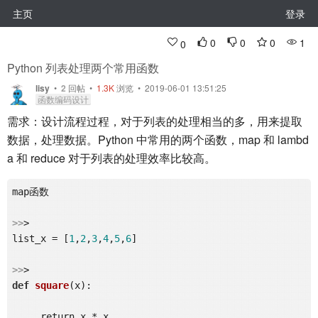
主页
登录
0
0
0
1
0
Python 列表处理两个常用函数
lisy
•
2
回帖
•
1.3K
浏览 • 2019-06-01 13:51:25
函数编码设计
需求：设计流程过程，对于列表的处理相当的多，用来提取
数据，处理数据。Python 中常用的两个函数，map 和 lambd
a 和 reduce 对于列表的处理效率比较高。
map函数

>>
>

list_x = [
1
,
2
,
3
,
4
,
5
,
6
]

>>
def
square
(x)
:

...  return x * x
