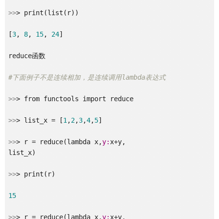
>>
> print(list(r))

[
3
, 
8
, 
15
, 
24
]

reduce函数

#下面例子不是连续相加，是连续调用lambda表达式
>>
> from functools import reduce

>>
> list_x = [
1
,
2
,
3
,
4
,
5
]

>>
> r = reduce(lambda x,
y:
x+y,

list_x)

>>
> print(r)

15
>>
> r = reduce(lambda x,
y:
x+y,
