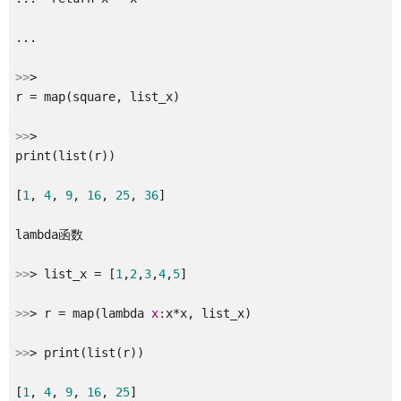
... 

>>
>

r = map(square, list_x)

>>
>

print(list(r))

[
1
, 
4
, 
9
, 
16
, 
25
, 
36
]

lambda函数

>>
> list_x = [
1
,
2
,
3
,
4
,
5
]

>>
> r = map(lambda 
x:
x*x, list_x)

>>
> print(list(r))

[
1
, 
4
, 
9
, 
16
, 
25
]
