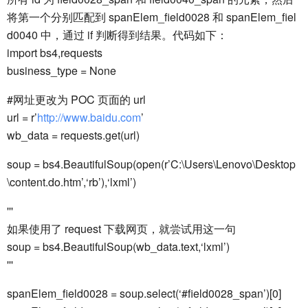
将第一个分别匹配到 spanElem_field0028 和 spanElem_fiel
d0040 中，通过 if 判断得到结果。代码如下：
import bs4,requests
business_type = None
#网址更改为 POC 页面的 url
url = r’
http://www.baidu.com
’
wb_data = requests.get(url)
soup = bs4.BeautifulSoup(open(r’C:\Users\Lenovo\Desktop
\content.do.htm’,‘rb’),‘lxml’)
'''
如果使用了 request 下载网页，就尝试用这一句
soup = bs4.BeautifulSoup(wb_data.text,‘lxml’)
'''
spanElem_field0028 = soup.select(‘#field0028_span’)[0]