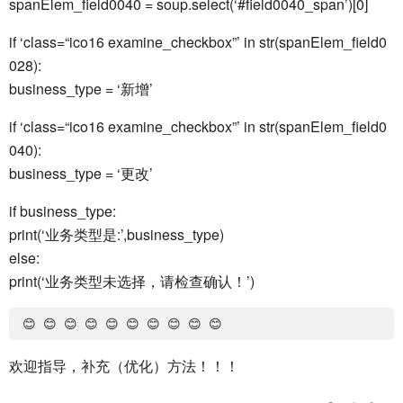
spanElem_field0040 = soup.select(‘#field0040_span’)[0]
if ‘class=“ico16 examine_checkbox”’ in str(spanElem_field0
028):
business_type = ‘新增’
if ‘class=“ico16 examine_checkbox”’ in str(spanElem_field0
040):
business_type = ‘更改’
if business_type:
print(‘业务类型是:’,business_type)
else:
print(‘业务类型未选择，请检查确认！’)
欢迎指导，补充（优化）方法！！！