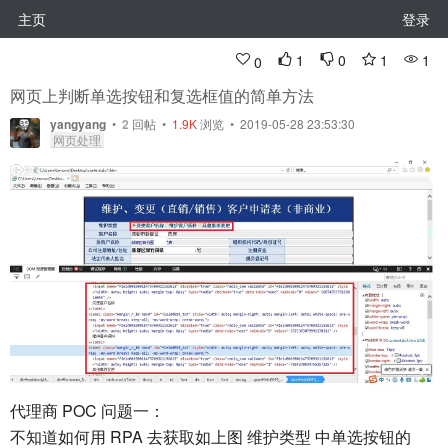
主页
登录
1
0
1
1
0
网页上判断单选按钮和复选框值的简单方法
yangyang
•
2
回帖
•
1.9K
浏览 • 2019-05-28 23:53:30
网页处理
代理商 POC 问题一：
不知道如何用 RPA 去获取如上图 维护类型 中单选按钮的