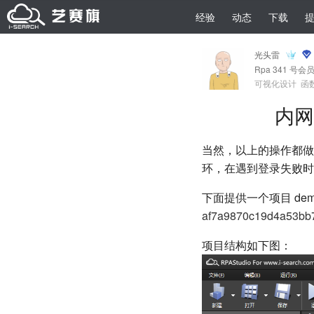
经验
动态
下载
光头雷
Rpa 341 号会
可视化设计
函
内网
当然，以上的操作都做
环，在遇到登录失败时
下面提供一个项目 de
af7a9870c19d4a53bb7
项目结构如下图：