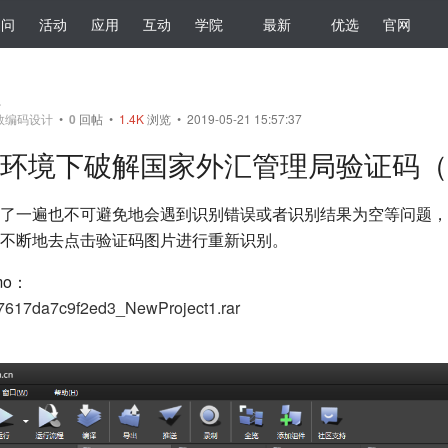
提问
活动
应用
互动
学院
最新
优选
官网
员
数编码设计
•
0
回帖
•
1.4K
浏览 • 2019-05-21 15:57:37
环境下破解国家外汇管理局验证码（
了一遍也不可避免地会遇到识别错误或者识别结果为空等问题，
不断地去点击验证码图片进行重新识别。
mo：
617da7c9f2ed3_NewProject1.rar