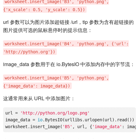
worksheet.insert_image('B3', 'python.png',
{'x_scale': 0.5, 'y_scale': 0.5})
url 参数可以为图片添加超链接 /url，tip 参数为含有超链接的
图片提供可选的鼠标悬停时的提示信息：
worksheet.insert_image('B4', 'python.png', {'url':
'http://python.org'})
image_data 参数用于在 io.BytesIO 中添加内存中的字节流：
worksheet.insert_image('B5', 'python.png',
{'image_data': image_data})
这通常用来从 URL 中添加图片：
url = 
'http://python.org/logo.png'
image_data = 
io
.BytesIO(urllibs.urlopen(url).read())

worksheet.insert_image(
'B5'
, url, {
'image_data'