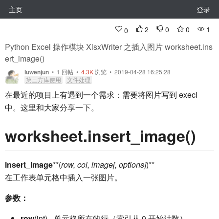
主页
登录
2
0
0
1
0
Python Excel 操作模块 XlsxWriter 之插入图片 worksheet.ins
ert_image()
luwenjun
•
1
回帖
•
4.3K
浏览 • 2019-04-28 16:25:28
第三方库使用
文件处理
在最近的项目上有遇到一个需求：需要将图片写到 execl
中。这里和大家分享一下。
worksheet.insert_image()
insert_image
**(
row, col, image[, options]
)**
在工作表单元格中插入一张图片。
参数：
row
(int) - 单元格所在的行（索引从 0 开始计数）