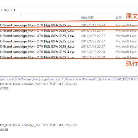
   file = os.path.join(parent, filename).replace(
'\\'
, 
'/'
)  
# 输
"文件名为："
,filename)

    size = os.path.getsize(file)                              
# 读
  mb_size = float(size)/(
1024
*
1024
)                        
# 转化
"文件大小为{}MB"
.format(mb_size))

  time = math.ceil(mb_size/
100
)                           
# 拆分
"按照每份文件大小100MB，分成{}份"
.format(time))

    file_split(filename=file, file_num=time, header=
False