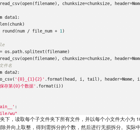
1 = pd.read_csv(open(filename), chunksize=chunksize, header=
Non
n
 data1:

size = round(num / file_num + 
1
)

le
2 = pd.read_csv(open(filename), chunksize=chunksize, header=
Non
定文件名
n
 data2:

hunk.to_csv(
'{0}_{1}{2}'
.format(head, i, tail), header=
None
, i
'保存第{0}个数据'
.format(i))

ain__'
:

ile/wu"
夹下，读取每个子文件夹下所有文件，并以每个小文件大小为 10
names, filenames 
in
 os.walk(rootdir):  
# 三个参数：分别返回
0 相除并向上取整，得到需拆分的个数，然后进行无损拆分。实际
.所有文件名字
e 
in
 filenames:  
# 输出文件信息