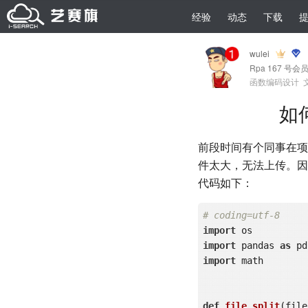
经验
动态
下载
wulei
Rpa 167 号会
函数编码设计
如
前段时间有个同事在项
件太大，无法上传。因
代码如下：
# coding=utf-8
import
import
 pandas 
as
import
 math

def
file_split
(file