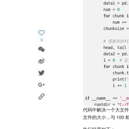
        data
        num = 
0
for
 chunk 
i
            num += len(chunk)

        chunk
0
# 需要存的fi
        head, tail = os.path.splitext(filename)

        data
        i = 
0
# 
for
 chunk 
i
            c
            print(
            i += 
1
if
 __name__ == 
'__m
    rootdir = 
"C:/f
代码中解决一个大文件
for
 parent, dir
文件的大小，与 10
夹名字（不含路径） 3
for
 filenam