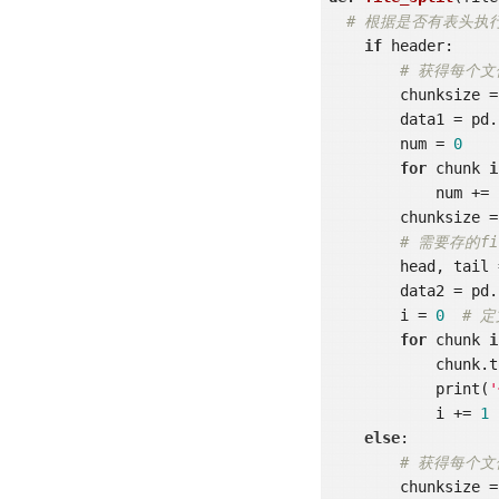
# 根据是否有表头执
if
 header:

# 获得每个
        chunksize 
        data
        num = 
0
for
 chunk 
i
            num += len(chunk)

        chunk
# 需要存的fi
        head, tail = os.path.splitext(filename)

        data
        i = 
0
# 
for
 chunk 
i
            c
            print(
            i += 
1
else
:

# 获得每个
        chunksize 