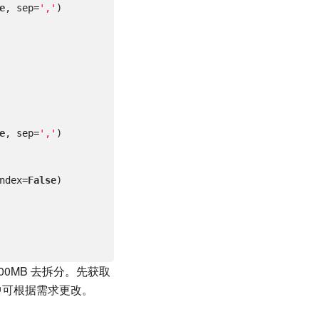
e
, sep=
','
)

e
, sep=
','
)

ndex=
False
)

0MB 去拆分。先获取
1.父目录 2.所有文件
中可根据需求更改。