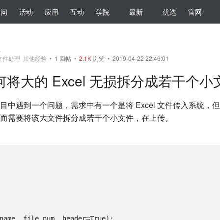
提问
活动
应用
互动
学院
最新
优选
官网
员
文件处理
其他经验
•
1
回帖
•
2.1K
浏览 • 2019-04-22 22:46:01
何将大的 Excel 无损拆分成若干个小
目中遇到一个问题，需求中有一个是将 Excel 文件传入系统，
而需要将该大文件拆分成若干个小文件，在上传。
name, file_num, header=True)
: