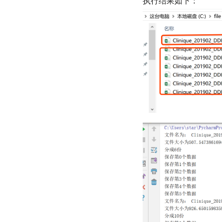
执行结果如下：
         
            print(
        
          
            print(
          
个文件的大小
            print(
        