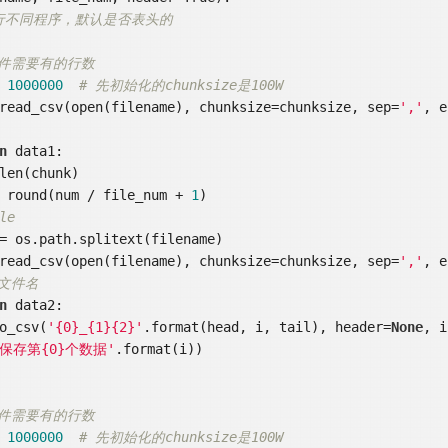
行不同程序，默认是否表头的
文件需要有的行数
= 
1000000
# 先初始化的chunksize是100W
1 = pd.read_csv(open(filename), chunksize=chunksize, sep=
','
, e
n
 data1:

size = round(num / file_num + 
1
)

le
2 = pd.read_csv(open(filename), chunksize=chunksize, sep=
','
, e
定文件名
n
 data2:

hunk.to_csv(
'{0}_{1}{2}'
.format(head, i, tail), header=
None
, i
'保存第{0}个数据'
.format(i))

文件需要有的行数
= 
1000000
# 先初始化的chunksize是100W