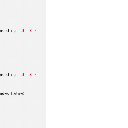
ncoding=
'utf-8'
)

ncoding=
'utf-8'
)

ndex=
False
)
