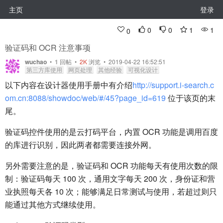
主页
登录
0
0
1
1
0
验证码和 OCR 注意事项
wuchao
•
1
回帖
•
2K
浏览 • 2019-04-22 16:52:51
第三方库使用
网页处理
其他经验
可视化设计
以下内容在设计器使用手册中有介绍
http://support.i-search.c
om.cn:8088/showdoc/web/#/45?page_id=619
位于该页的末
尾。
验证码控件使用的是云打码平台，内置 OCR 功能是调用百度
的库进行识别，因此两者都需要连接外网。
另外需要注意的是，验证码和 OCR 功能每天有使用次数的限
制：验证码每天 100 次，通用文字每天 200 次，身份证和营
业执照每天各 10 次；能够满足日常测试与使用，若超过则只
能通过其他方式继续使用。