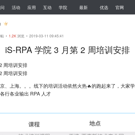
提问
活动
应用
互动
学院
最新
优选
官网
g
帖
•
1.2K
浏览 • 2019-03-11 09:45:41
iS-RPA 学院 3 月第 2 周培训安排
京、上海。。。线下的培训活动依然火热🔥的跑起来了，大家
行各业输出 RPA 人才